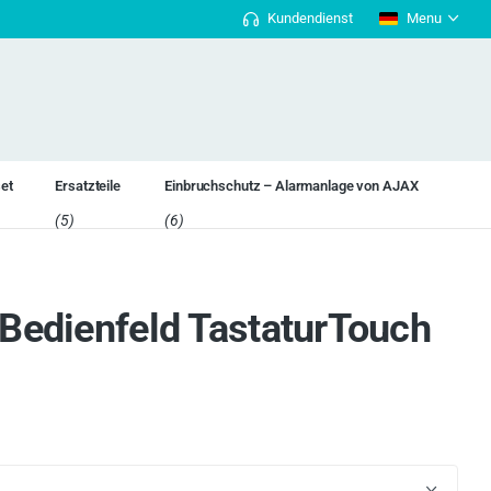
Kundendienst
Menu
14-tägiges Rückgaberecht.
Nicht zufried
set
Ersatzteile
Einbruchschutz – Alarmanlage von AJAX
(5)
(6)
Bedienfeld TastaturTouch