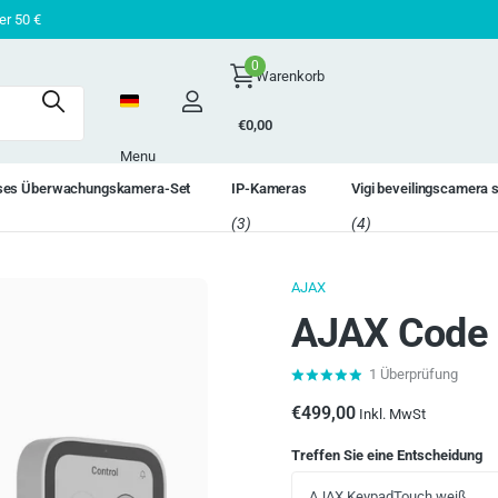
den? Geld zurück!
er 50 €
0
Warenkorb
€0,00
Menu
oses Überwachungskamera-Set
IP-Kameras
Vigi beveilingscamera 
(3)
(4)
AJAX
AJAX Code 
1
Überprüfung
€499,00
Inkl. MwSt
Treffen Sie eine Entscheidung
AJAX KeypadTouch weiß