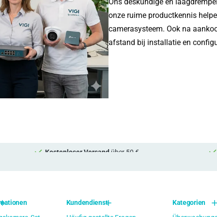
Ons deskundige en laagdrempeli
onze ruime productkennis helpen
camerasysteem. Ook na aankoop
afstand bij installatie en configu
Kostenloser Versand
über 50 €
rmationen
Kundendienst
Kategorien