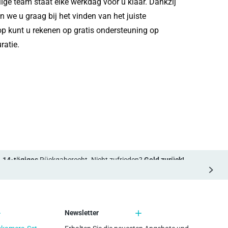
ge team staat elke werkdag voor u klaar. Dankzij
 we u graag bij het vinden van het juiste
 kunt u rekenen op gratis ondersteuning op
ratie.
14-tägiges
Rückgaberecht. Nicht zufrieden?
Geld zurück!
Newsletter