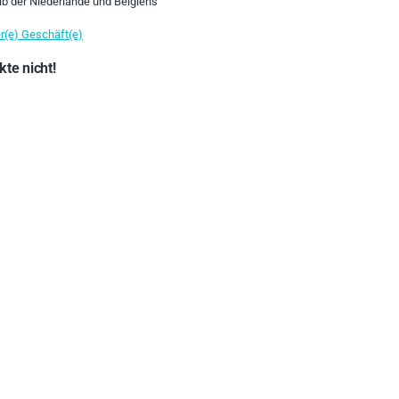
lb der Niederlande und Belgiens
r(e) Geschäft(e)
te nicht!