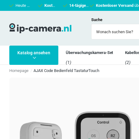
Heute vor 16 Uhr bestellt
Kostenloser Versand
, morgen geliefert
14-tägiges Rückgaberecht.
über 50 €
Kostenloser Versand
Nicht zufrie
üb
Suche
Katalog ansehen
Überwachungskamera-Set
Kabell
(1)
(2)
Homepage
AJAX Code Bedienfeld TastaturTouch