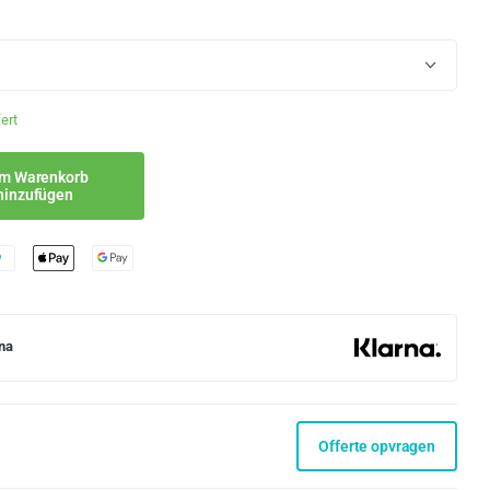
ert
m Warenkorb
hinzufügen
na
Offerte opvragen