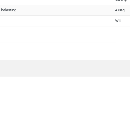
 belasting
4.5Kg
Wit