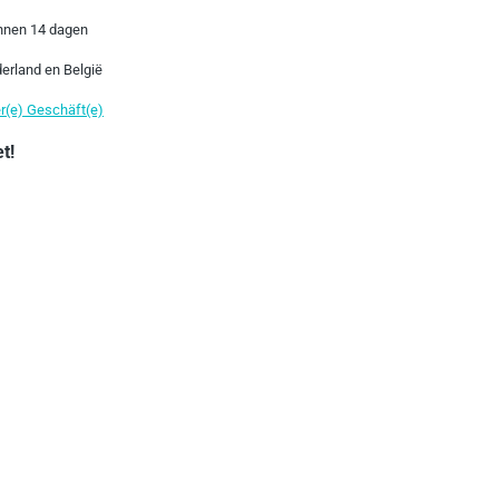
nnen 14 dagen
erland en België
r(e) Geschäft(e)
t!