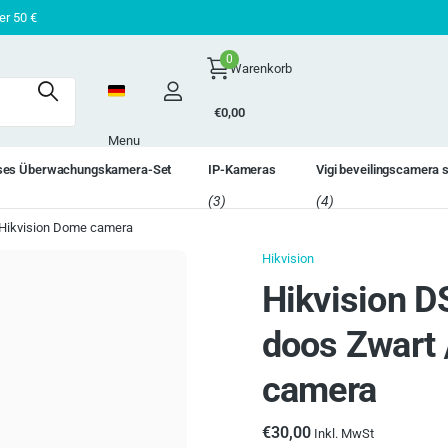
den? Geld zurück!
er 50 €
0
Warenkorb
€0,00
Menu
oses Überwachungskamera-Set
IP-Kameras
Vigi beveilingscamera 
(3)
(4)
 Hikvision Dome camera
Hikvision
Hikvision 
doos Zwart /
camera
€30,00
Inkl. MwSt