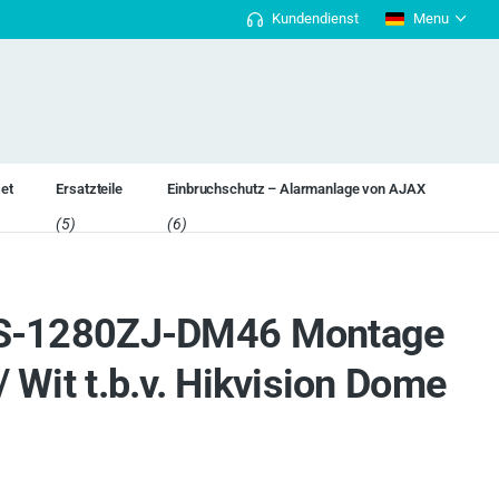
Kundendienst
Menu
14-tägiges Rückgaberecht.
Nicht zufried
set
Ersatzteile
Einbruchschutz – Alarmanlage von AJAX
(5)
(6)
DS-1280ZJ-DM46 Montage
 Wit t.b.v. Hikvision Dome