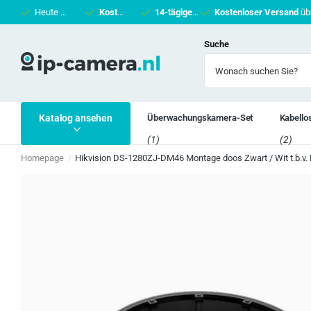
Heute vor 16 Uhr bestellt
Kostenloser Versand
, morgen geliefert
14-tägiges Rückgaberecht.
über 50 €
Kostenloser Versand
Nicht zufrie
üb
Suche
Katalog ansehen
Überwachungskamera-Set
Kabell
(1)
(2)
Homepage
Hikvision DS-1280ZJ-DM46 Montage doos Zwart / Wit t.b.v.