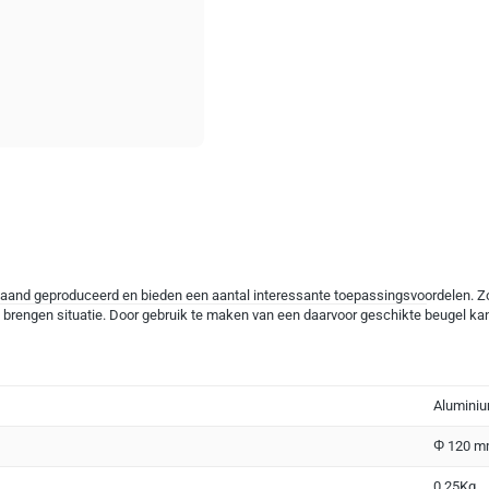
aand geproduceerd en bieden een aantal interessante toepassingsvoordelen. Zo
 te brengen situatie. Door gebruik te maken van een daarvoor geschikte beugel
Alumini
g
Φ 120 m
0.25Kg