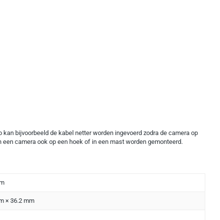
 kan bijvoorbeeld de kabel netter worden ingevoerd zodra de camera op
 kan een camera ook op een hoek of in een mast worden gemonteerd.
um
m × 36.2 mm