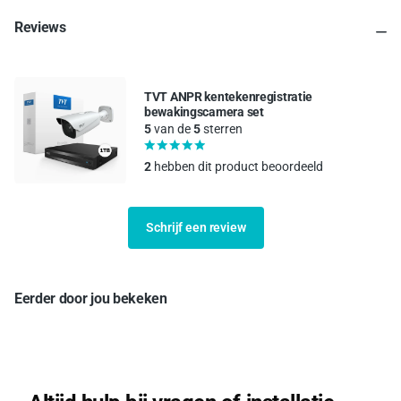
Reviews
TVT ANPR kentekenregistratie
bewakingscamera set
5
van de
5
sterren
2
hebben dit product beoordeeld
Schrijf een review
Eerder door jou bekeken